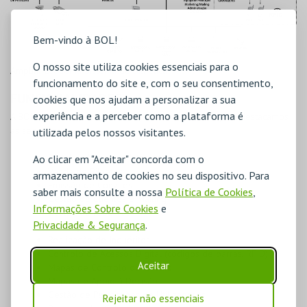
Bem-vindo à BOL!
O nosso site utiliza cookies essenciais para o
Ampliar
Esquema Sistema de Bilhética
funcionamento do site e, com o seu consentimento,
FUNCIONALIDADES
cookies que nos ajudam a personalizar a sua
experiência e a perceber como a plataforma é
A BOL incorpora centenas de funcionalidades das quais destacamos
as seguintes:
utilizada pelos nossos visitantes.
Portal de Venda na Internet
Ao clicar em "Aceitar" concorda com o
Venda de Bilhetes
armazenamento de cookies no seu dispositivo. Para
Emissão de Convites
saber mais consulte a nossa
Política de Cookies
,
Gestão de Clientes e Mailing
Informações Sobre Cookies
e
Gestão de Reservas
Privacidade & Segurança
.
Promoções, Concursos
Realização de Inquéritos
Controlo de Acessos Digital (códigos de barras, RFID)
Aceitar
Mapas de Controlo de Gestão
Mapas de Apoio à Decisão
Gestão de Permissões de Utilizadores
Rejeitar não essenciais