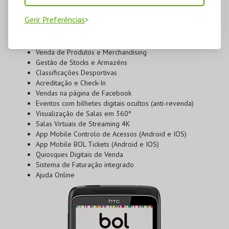
Desenho das Salas
Gestão de Espetáculos
Gerir Preferências
Gestão de Vouchers
Gestão de Cartões de Espectador, Pontos ou de Época
Gestão de Assinaturas, Passes e Packs
Venda de Produtos e Merchandising
Gestão de Stocks e Armazéns
Classificações Desportivas
Acreditação e Check-In
Vendas na página de Facebook
Eventos com bilhetes digitais ocultos (anti-revenda)
Visualização de Salas em 360º
Salas Virtuais de Streaming 4K
App Mobile Controlo de Acessos (Android e IOS)
App Mobile BOL Tickets (Android e IOS)
Quiosques Digitais de Venda
Sistema de Faturação integrado
Ajuda Online