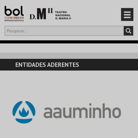
Olá,
iniciar sessão
PT
0
CARRINHO
ENTIDADES ADERENTES
EVENTOS
CARTÕES
PRODUTOS