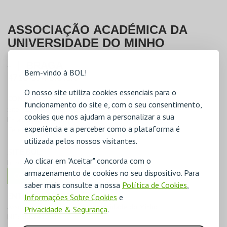
ASSOCIAÇÃO ACADÉMICA DA
UNIVERSIDADE DO MINHO
-
|
BRAGA
Bem-vindo à BOL!
4710-374
BRAGA
O nosso site utiliza cookies essenciais para o
CONTACTOS
funcionamento do site e, com o seu consentimento,
Site:
http://www.aaum.pt/
cookies que nos ajudam a personalizar a sua
Email:
aaum@aaum.pt
experiência e a perceber como a plataforma é
Telefone:
253273359
utilizada pelos nossos visitantes.
SITE BOL
Ao clicar em "Aceitar" concorda com o
https://aaum.bol.pt
armazenamento de cookies no seu dispositivo. Para
COMPRAR
saber mais consulte a nossa
Política de Cookies
,
ENTIDADE RESPONSÁVEL
Informações Sobre Cookies
e
Associação Académica da Universidade do Minho
Privacidade & Segurança
.
NIF:
500741093