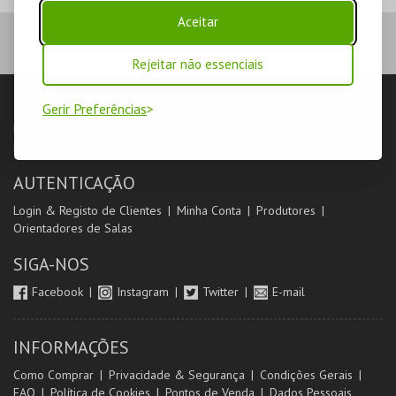
Aceitar
Rejeitar não essenciais
LOJA
Gerir Preferências
Pesquisar
Carrinho de compras
Eventos
Cartões
Produtos
Livro de Reclamações
AUTENTICAÇÃO
Login & Registo de Clientes
Minha Conta
Produtores
Orientadores de Salas
SIGA-NOS
Facebook
Instagram
Twitter
E-mail
INFORMAÇÕES
Como Comprar
Privacidade & Segurança
Condições Gerais
FAQ
Política de Cookies
Pontos de Venda
Dados Pessoais